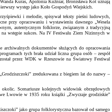
. Wanda Kuras, Apolonia Kuźniar, Bronisława Kot uznają
pierwszy występ jako Koło Gospodyń Wiejskich.
rzyśpiewki i melodie, spisywał teksty pieśni ludowych,
ocne przy opracowaniu i wystawieniu dawnego „Wesela
 dawnym, autentycznym folklorze, związanym z tradycyjną
już na wstępie sukces. Na IV Festiwalu Ziem Nizinnych w
ie archiwalnych dokumentów służących do opracowania
rogramach tych brała udział liczna grupa osób – zespół
any został przez WDK w Rzeszowie na Światowy Festiwal
 „Grodziszczoki” zredukowana z biegiem lat do nazwy –
 i okolic. Scenariusze kolejnych widowisk obrzędowych
we Lwowie w 1935 roku książki „Zwyczaje grodziskie”
ziszczoki” jako grupa folklorystyczna bazował od samego