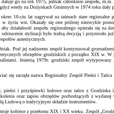
 datuje go na rok 1975, jednak członkinie zespołu, m.in
i”, gdyż wtedy na Dożynkach Gminnych w 1974 roku dały 
okres 10-ciu lat nagrywał na taśmach stare regionalne p
 w życiu wsi. Okazały się one później niezwykle pom
, aby działalność zespołu regionalnego opierała się na
 odrzucenie stylizacji było trafną decyzją i przyniosło 
 zespołów autentycznych.
źniak. Pod jej nadzorem zespół kontynuował gromadzen
tentycznych obrzędów grodziskich z początku XIX w. W p
ymbalistami. Jesienią 1979r. grodziski zespół wytypow
iać się zaczęła nazwa Regionalny Zespół Pieśni i Tańca
y, pieśni i przyśpiewki ludowe oraz tańce z Grodziska
okolenia oraz
zapisu obrzędów pochodzących z wydanej 
lą Ludową o tradycyjnym składzie instrumentów.
 stroje kobiece z przełomu XIX i XX wieku. Zespół „Grod