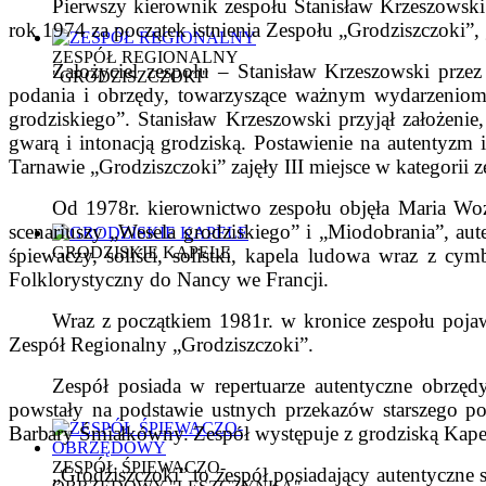
Pierwszy kierownik zespołu Stanisław Krzeszowski
rok 1974 za początek istnienia Zespołu „Grodziszczok
ZESPÓŁ REGIONALNY
Założyciel zespołu – Stanisław Krzeszowski przez 
"GRODZISZCZOKI"
podania i obrzędy, towarzyszące ważnym wydarzeniom
grodziskiego”. Stanisław Krzeszowski przyjął założenie
gwarą i intonacją grodziską. Postawienie na autentyzm i
Tarnawie „Grodziszczoki” zajęły III miejsce w kategorii
Od 1978r. kierownictwo zespołu objęła Maria Wo
scenariuszy „Wesela grodziskiego” i „Miodobrania”, au
GRODZISKIE KAPELE
śpiewaczy, soliści, solistki, kapela ludowa wraz z c
Folklorystyczny do Nancy we Francji.
Wraz z początkiem 1981r. w kronice zespołu pojaw
Zespół Regionalny „Grodziszczoki”.
Zespół posiada w repertuarze autentyczne obrzęd
powstały na podstawie ustnych przekazów starszego p
Barbary Śmiałkówny.
Zespół występuje z grodziską Kape
ZESPÓŁ ŚPIEWACZO-
„Grodziszczoki” to zespół posiadający autentyczne