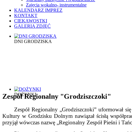
Zajęcia wokalno- instrumentalne
KALENDARZ IMPREZ
KONTAKT
CIEKAWOSTKI
GALERIA ZDJĘĆ
DNI GRODZISKA
DOŻYNKI
Zespół Regionalny "Grodziszczoki"
Zespół Regionalny „Grodziszczoki” uformował się
Kultury w Grodzisku Dolnym nawiązał ścisłą współprac
przyjął wówczas nazwę „Regionalny Zespół Pieśni i Tańc