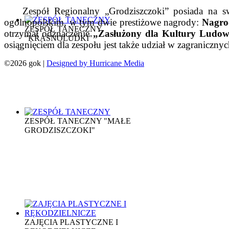
Zespół Regionalny „Grodziszczoki” posiada na s
ogólnopolskim, w tym dwie prestiżowe nagrody:
Nagro
ZESPÓŁ TANECZNY
otrzymał odznaczenie
„Zasłużony dla Kultury Ludo
"KRASNOLUDKI"
osiągnięciem dla zespołu jest także udział w zagraniczny
©2026 gok |
Designed by Hurricane
Media
ZESPÓŁ TANECZNY "MAŁE
GRODZISZCZOKI"
ZAJĘCIA PLASTYCZNE I