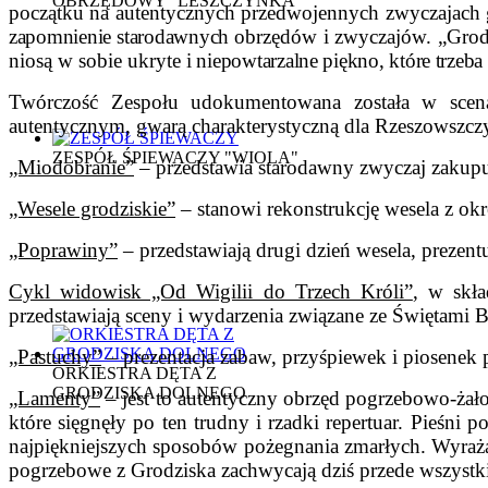
OBRZĘDOWY "LESZCZYNKA"
początku na autentycznych przedwojennych zwyczajach
zapomnienie starodawnych
obrzędów i zwyczajów. „Grodzis
niosą w sobie ukryte
i niepowtarzalne piękno, które trze
Twórczość Zespołu udokumentowana została w scenar
autentycznym, gwarą charakterystyczną dla Rzeszowszczy
ZESPÓŁ ŚPIEWACZY "WIOLA"
„Miodobranie”
– przedstawia starodawny zwyczaj zakupu
„Wesele grodziskie”
– stanowi rekonstrukcję wesela z ok
„Poprawiny”
– przedstawiają drugi dzień wesela, prezent
Cykl widowisk „Od Wigilii do Trzech Króli”
, w skła
przedstawiają sceny i wydarzenia związane ze Świętami
„Pastuchy”
– prezentacja zabaw, przyśpiewek i piosenek 
ORKIESTRA DĘTA Z
GRODZISKA DOLNEGO
„Lamenty”
– jest to autentyczny obrzęd pogrzebowo-żał
które sięgnęły po ten trudny i rzadki repertuar. Pieśni 
najpiękniejszych sposobów pożegnania zmarłych. Wyrażał
pogrzebowe z Grodziska zachwycają dziś przede wszystk