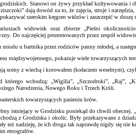
 grodziskich. Stanowi on żywy przykład kultywowania
i 
zczoki” dają dowód na to, że zajęcia, stroje i narzędzia,
ba pokazywać szerokim kręgom widzów i zaszczepić
w duszę 
iuszach widowisk oraz zbiorze „Pieśni okolicznościo
zny. Do najczęściej prezentowanych przez zespół widowis
 miodu u bartnika przez rodziców panny młodej, a następn
resu międzywojennego, pokazuje wiele towarzyszących te
ują sceny z wiechą i korowalem (kołaczem weselnym), czyli
d którego wchodzą: „Wigilia”, „Szczodroki”, „Raj”, „
 Bożego Narodzenia, Nowego Roku i Trzech Króli.
pasterskich towarzyszących pasieniu krów.
obny istniejący w Grodzisku poniekąd do chwili obecnej.
pochodzą z Grodziska i okolic. Były przekazywane z dziada
y też nadzieję, że ich droga tak naprawdę nigdy się nie 
im etnografów.