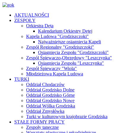
AKTUALNOŚCI
ZESPOŁY
Orkiestra Dęta
Kalendarium Orkiestry Dętej
Kapela Ludowa "Grodziszczoki"
Najważniejsze osiągnięcia Kapeli
Zespół Regionalny "Grodziszczoki"
Osiągnięcia Zespołu "Grodziszczoki"
Zespół Śpiewaczo-Obrzędowy "Leszczynka"
Osiągnięcia Zespołu "Leszczynka"
Zespół Śpiewaczy "Wiola"
Młodzieżowa Kapela Ludowa
TURKI
Oddział Chodaczów
Oddział Grodzisko Dolne
Oddział Grodzisko Górne
Oddział Grodzisko Nowe
Oddział Wólka Grodziska
Oddział Zmysłówka
Turki w kulturowym krajobrazie Grodziska
STAŁE FORMY PRACY
Zespoły taneczne
Warsztaty plastyczne i rękodzielnicze