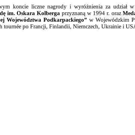
wym koncie liczne nagrody i wyróżnienia za udział w
dę im. Oskara Kolberga
przyznaną w 1994 r. oraz
Meda
wej Województwa Podkarpackiego”
w Wojewódzkim Pr
ch tournée po Francji, Finlandii, Niemczech, Ukrainie i US