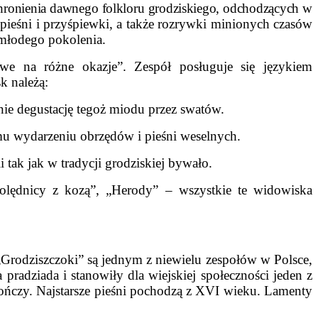
chronienia dawnego folkloru grodziskiego, odchodzących w
 pieśni i przyśpiewki, a także rozrywki minionych czasów
młodego pokolenia.
we na różne okazje”. Zespół posługuje się językiem
k należą:
ie degustację tegoż miodu przez swatów.
mu wydarzeniu obrzędów i pieśni weselnych.
 tak jak w tradycji grodziskiej bywało.
Kolędnicy z kozą”, „Herody” – wszystkie te widowiska
„Grodziszczoki” są jednym z niewielu zespołów w Polsce,
 pradziada i stanowiły dla wiejskiej społeczności jeden z
kończy. Najstarsze pieśni pochodzą z XVI wieku. Lamenty